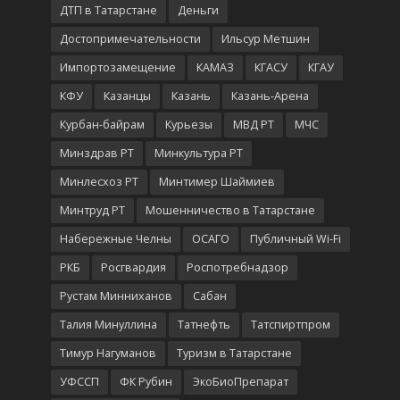
ДТП в Татарстане
Деньги
Достопримечательности
Ильсур Метшин
Импортозамещение
КАМАЗ
КГАСУ
КГАУ
КФУ
Казанцы
Казань
Казань-Арена
Курбан-байрам
Курьезы
МВД РТ
МЧС
Минздрав РТ
Минкультура РТ
Минлесхоз РТ
Минтимер Шаймиев
Минтруд РТ
Мошенничество в Татарстане
Набережные Челны
ОСАГО
Публичный Wi-Fi
РКБ
Росгвардия
Роспотребнадзор
Рустам Минниханов
Сабан
Талия Минуллина
Татнефть
Татспиртпром
Тимур Нагуманов
Туризм в Татарстане
УФССП
ФК Рубин
ЭкоБиоПрепарат