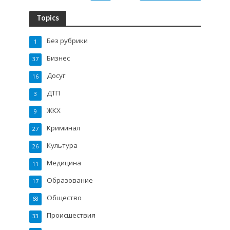
Topics
Без рубрики
1
Бизнес
37
Досуг
16
ДТП
3
ЖКХ
9
Криминал
27
Культура
26
Медицина
11
Образование
17
Общество
68
Происшествия
33