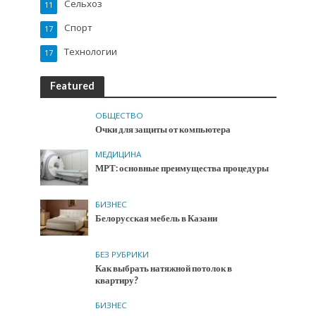
Сельхоз
11
Спорт
17
Технологии
17
Featured
ОБЩЕСТВО
Очки для защиты от компьютера
МЕДИЦИНА
МРТ: основные преимущества процедуры
БИЗНЕС
Белорусская мебель в Казани
БЕЗ РУБРИКИ
Как выбрать натяжной потолок в
квартиру?
БИЗНЕС