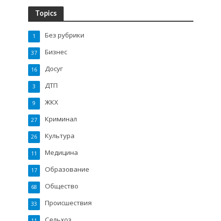
Topics
Без рубрики
1
Бизнес
37
Досуг
16
ДТП
3
ЖКХ
9
Криминал
27
Культура
26
Медицина
11
Образование
17
Общество
68
Происшествия
33
Сельхоз
11