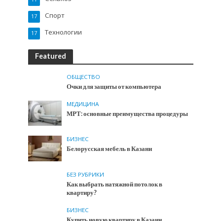
Спорт
17
Технологии
17
Featured
ОБЩЕСТВО
Очки для защиты от компьютера
МЕДИЦИНА
МРТ: основные преимущества процедуры
БИЗНЕС
Белорусская мебель в Казани
БЕЗ РУБРИКИ
Как выбрать натяжной потолок в
квартиру?
БИЗНЕС
Купить новую квартиру в Казани