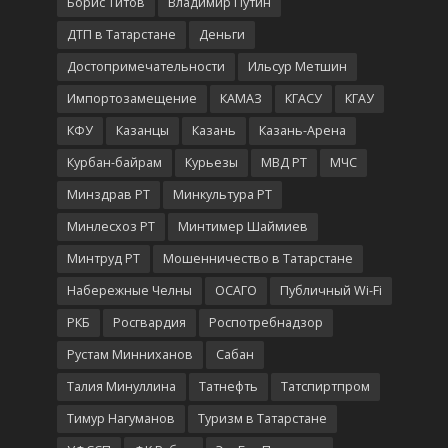
Борис Титов
Владимир Путин
ДТП в Татарстане
Деньги
Достопримечательности
Ильсур Метшин
Импортозамещение
КАМАЗ
КГАСУ
КГАУ
КФУ
Казанцы
Казань
Казань-Арена
Курбан-байрам
Курьезы
МВД РТ
МЧС
Минздрав РТ
Минкультура РТ
Минлесхоз РТ
Минтимер Шаймиев
Минтруд РТ
Мошенничество в Татарстане
Набережные Челны
ОСАГО
Публичный Wi-Fi
РКБ
Росгвардия
Роспотребнадзор
Рустам Минниханов
Сабан
Талия Минуллина
Татнефть
Татспиртпром
Тимур Нагуманов
Туризм в Татарстане