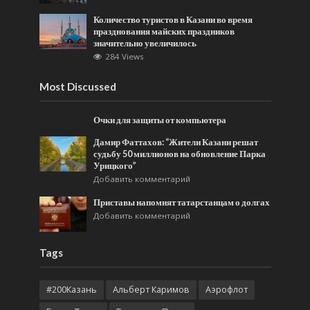
Количество туристов в Казани во время
празднования майских праздников
значительно увеличилось
284 Views
Most Discussed
Очки для защиты от компьютера
Дамир Фаттахов: “Жители Казани решат
судьбу 50 миллионов на обновление Парка
Урицкого”
Добавить комментарий
Приставы напомнят татарстанцам о долгах
Добавить комментарий
Tags
#200Казань
Альберт Каримов
Аэрофлот