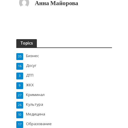
Анна Майорова
Topics
Бизнес
35
Досуг
16
ДТП
3
ЖКХ
9
Криминал
27
Культура
26
Медицина
10
Образование
17