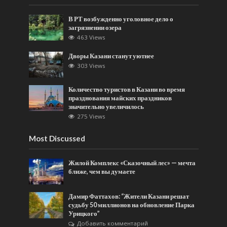
В РТ возбужденно уголовное дело о
загрязнении озера
463 Views
Дворы Казани станут уютнее
303 Views
Количество туристов в Казани во время
празднования майских праздников
значительно увеличилось
275 Views
Most Discussed
Жилой Комплекс «Сказочный лес» — мечта
ближе, чем вы думаете
Дамир Фаттахов: “Жители Казани решат
судьбу 50 миллионов на обновление Парка
Урицкого”
Добавить комментарий