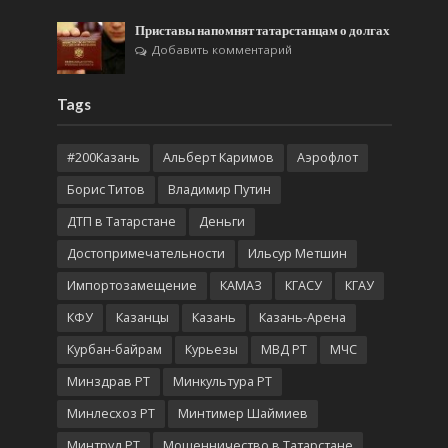
Приставы напомнят татарстанцам о долгах
Добавить комментарий
Tags
#200Казань
Альберт Каримов
Аэрофлот
Борис Титов
Владимир Путин
ДТП в Татарстане
Деньги
Достопримечательности
Ильсур Метшин
Импортозамещение
КАМАЗ
КГАСУ
КГАУ
КФУ
Казанцы
Казань
Казань-Арена
Курбан-байрам
Курьезы
МВД РТ
МЧС
Минздрав РТ
Минкультура РТ
Минлесхоз РТ
Минтимер Шаймиев
Минтруд РТ
Мошенничество в Татарстане